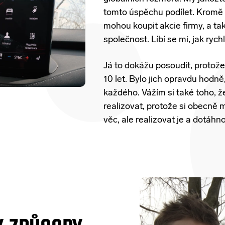
tomto úspěchu podílet. Kromě ma
mohou koupit akcie firmy, a tak
společnost. Líbí se mi, jak ry
Já to dokážu posoudit, protož
10 let. Bylo jich opravdu hodně
každého. Vážím si také toho, 
realizovat, protože si obecně 
věc, ale realizovat je a dotáhno
Y ZPŮSOBY