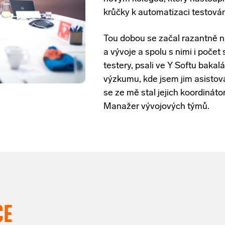
krůčky k automatizaci testován
Tou dobou se začal razantně n
a vývoje a spolu s nimi i počet
testery, psali ve Y Softu baka
výzkumu, kde jsem jim asistova
se ze mě stal jejich koordinát
Manažer vývojových týmů.
CE