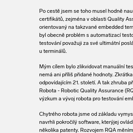
Po cestě jsem se toho musel hodně nauči
certifikátů, zejména v oblasti Quality A
orientovaný na takzvané embedded termi
byl obecně problém s automatizací test
testování považuji za své ultimátní poslá
u terminálů.
Mým cílem bylo zlikvidovat manuální tes
nemá ani příliš přidané hodnoty. Zkrátka
odpovídajícím 21. století. A tak zhruba př
Robota - Robotic Quality Assurance (RQ
výzkum a vývoj robota pro testování em
Chytrého robota jsme od základu vymyslel
navrhli pokročilý software, kterýjej ovlá
několika patenty. Rozvojem RQA měníme
automatizace a vývoje HW a SW a zár