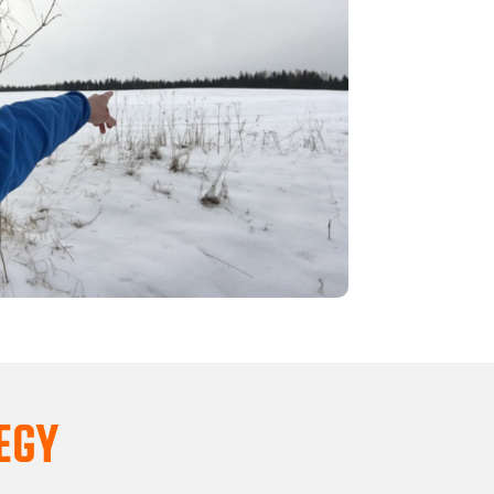
EGY
nspirujeme
a
věříme
si
.