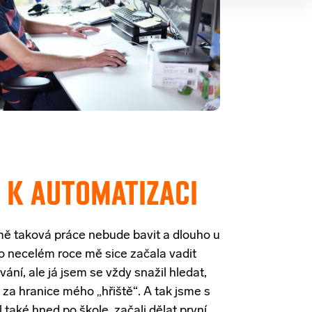
Y
K AUTOMATIZACI
e mě taková práce nebude bavit a dlouho u
 Po necelém roce mě sice začala vadit
ání, ale já jsem se vždy snažil hledat,
 za hranice mého „hřiště“. A tak jsme s
 také hned po škole, začali dělat první