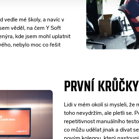
d vedle mé školy, a navíc v
sem věděl, na čem Y Soft
enýra, kde jsem mohl uplatnit
vého, nebylo moc co řešit
PRVNÍ KRŮČK
Lidi v mém okolí si mysleli, ž
toho nevydržím, ale pletli se.
repetitivnost manuálního testov
co můžu udělat jinak a dívat se
novým kolegou, který nastoupil