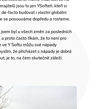
jitelů jsou to jen YSofteři, kteří si
 de-facto budovat i vlastní globální
chle se posouváme dopředu a rosteme.
e jsem byl u všech změn za posledních
, a proto často říkám, že to není pro
že ve Y Softu můžu své nápady
myslím, že přicházet s nápady je dobrá
ut, je to, na čem skutečně záleží.