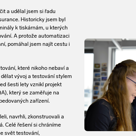
t a udělal jsem si řadu
ssurance. Historicky jsem byl
nály k tiskárnám, u kterých
ování. A protože automatizaci
ní, pomáhal jsem najít cestu i
tování, které nikoho nebaví a
 dělat vývoj a testování stylem
ed šesti lety vznikl projekt
A), který se zaměřuje na
bedovaných zařízení.
i, navrhli, zkonstruovali a
dá. Celé řešení si chráníme
 svět testování,
oveň posouváme technické