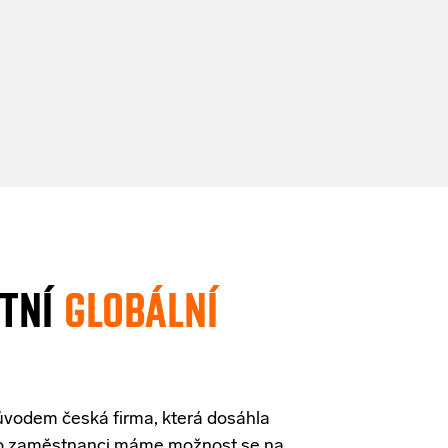
STNÍ
GLOBÁLNÍ
 původem česká firma, která dosáhla
to zaměstnanci máme možnost se na