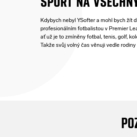
Kdybych nebyl YSofter a mohl bych žít da
profesionálním fotbalistou v Premier Le
ať už je to zmíněny fotbal, tenis, golf, 
Takže svůj volný čas věnuji vedle rodiny
PO
Sice
je
nás
400 po
ce