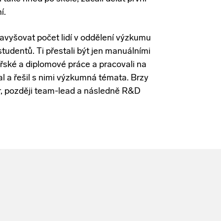
í.
avyšovat počet lidí v oddělení výzkumu
 studentů. Ti přestali být jen manuálními
lářské a diplomové práce a pracovali na
l a řešil s nimi výzkumná témata. Brzy
or, později team-lead a následně R&D