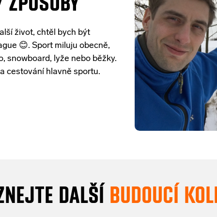
lší život, chtěl bych být
ague 😊. Sport miluju obecně,
kolo, snowboard, lyže nebo běžky.
 a cestování hlavně sportu.
ZNEJTE DALŠÍ
BUDOUCÍ KOL
lém
světě
, ale
nejsme
si
cizí
.
Navzájem
se
podporujeme
,
i