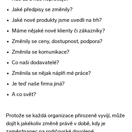
Jaké
předpisy se změnily?
Jaké nové produkty jsme uvedli
na trh?
Máme nějaké nové klienty či zákazníky?
Změnily se ceny, dostupnost, podpora?
Změnila se komunikace?
Co naši dodavatelé?
Změnila se nějak náplň mé práce?
Je teď
naše firma jin
á
?
A co svět?
Protože se každá organizace přirozeně vyvíjí, může
dojít k jakékoliv změně právě v době, kdy je
zaměstnanec na rodičovské dovolené.