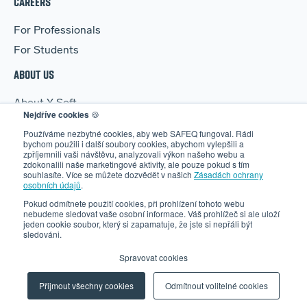
CAREERS
For Professionals
For Students
ABOUT US
About Y Soft
Nejdříve cookies
🍪
News & Media
Používáme nezbytné cookies, aby web SAFEQ fungoval. Rádi
bychom použili i další soubory cookies, abychom vylepšili a
Y Soft Ventures
zpříjemnili vaši návštěvu, analyzovali výkon našeho webu a
Contact Us
zdokonalili naše marketingové aktivity, ale pouze pokud s tím
souhlasíte. Více se můžete dozvědět v našich
Zásadách ochrany
osobních údajů
.
Pokud odmítnete použití cookies, při prohlížení tohoto webu
nebudeme sledovat vaše osobní informace. Váš prohlížeč si ale uloží
jeden cookie soubor, který si zapamatuje, že jste si nepřáli být
sledováni.
© 2026 Y Soft Corporation. All rights reserved.
Security
|
Legal
Spravovat cookies
|
Privacy Policy
|
Manage Cookies
Přijmout všechny cookies
Odmítnout volitelné cookies