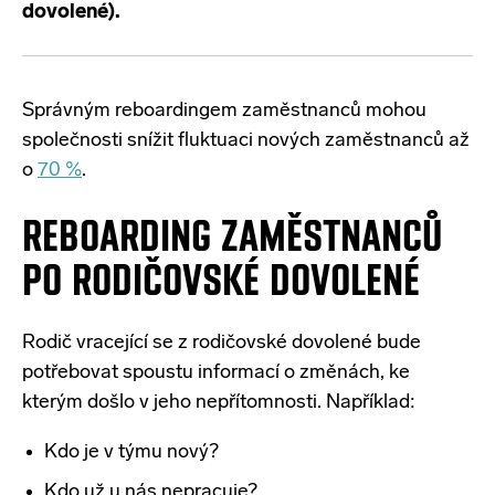
dovolené).
Správným reboardingem zaměstnanců mohou
společnosti snížit fluktuaci nových zaměstnanců až
o
70 %
.
REBOARDING ZAMĚSTNANCŮ
PO RODIČOVSKÉ DOVOLENÉ
Rodič vracející se z rodičovské dovolené bude
potřebovat spoustu informací o změnách, ke
kterým došlo v jeho nepřítomnosti. Například:
Kdo je v týmu nový?
Kdo už u nás nepracuje?