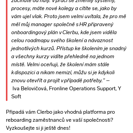
začínáte od
nuly. V práci se změnily systémy,
procesy, máte nové kolegy a cítíte se, jako by
vám ujel vlak. Proto jsem velmi uvítala, že pro mě
měl můj manager společně s HR připravený
onboardingový plán v Clerbu, kde jsem viděla
celou roadmapu svého školení a návaznost
jednotlivých kurzů. Přístup ke školením je snadný
a všechny kurzy vidíte přehledně na jednom
místě. Velmi oceňuji, že školení mám stále
k dispozici a nikam nemizí, můžu si je kdykoli
znovu otevřít a projít v případě potřeby."
–
Iva
Belovičová, Fronline Operations Support, Y
Soft
Připadá vám Clerbo jako vhodná platforma pro
reboarding zaměstnanců ve vaší společnosti?
Vyzkoušejte si ji ještě dnes!