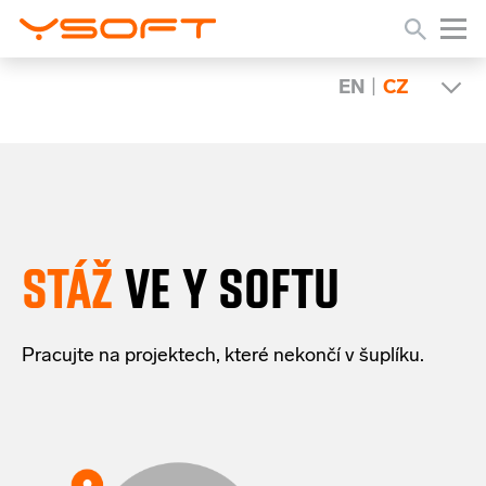
EN
|
CZ
STÁŽ
VE Y SOFTU
Pracujte
na
projektech
,
které
nekončí
v
šuplíku.