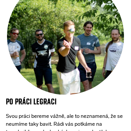
PO PRÁCI LEGRACI
Svou
práci
bereme
vážně
, ale to
neznamená
,
že
se
neumíme
taky
bavit
. Rádi
vás
potkáme
na