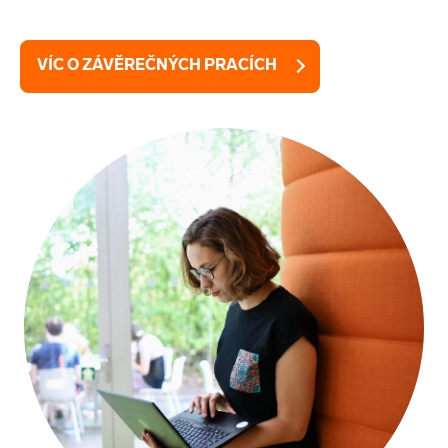
VÍC O ZÁVĚREČNÝCH PRACÍCH