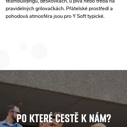
teambuildingu
,
deskovkách
,
u
piva
nebo
třeba
na
pravidelných
grilovačkách
.
Přátelské
prostředí
a
pohodová
atmosféra
j
sou
pro Y Soft
typické
.
PO KTERÉ CESTĚ K NÁM?