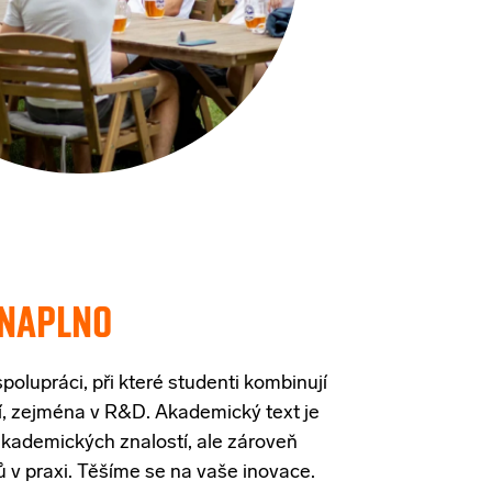
NAPLNO
spolupráci
,
při které
studenti
kombin
ují
í
,
zejména
v R&D.
Akademický
text
je
akademických
znalostí
, ale
zároveň
ů
v
praxi
.
Těšíme
se
na
vaše
inovace
.