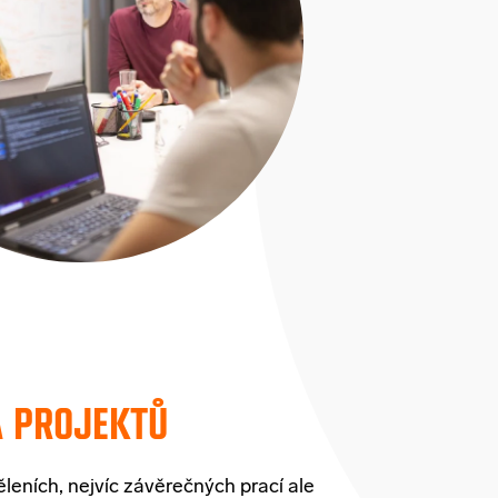
A PROJEKTŮ
ěleních
,
nejvíc
závěrečných
prací
ale