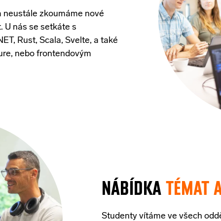
 a neustále zkoumáme nové
. U nás se setkáte s
.NET,
Rust
,
Scala
,
Svelte
, a také
ure, nebo
frontendovým
NÁBÍDKA
TÉMAT 
Studenty
vítáme
ve
všech
odd