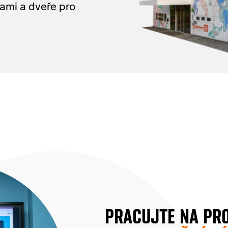
tami
a
dveře
pro
PRACUJTE NA PR