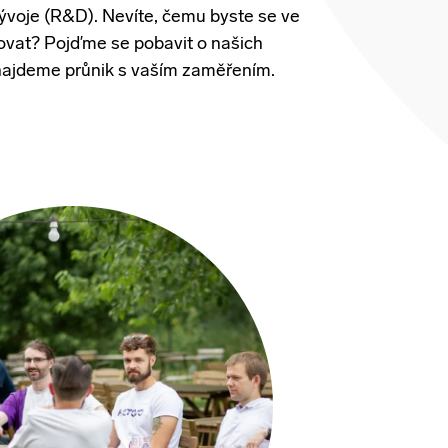
ývoje
(R&D).
Nevíte
,
čemu
byste
se
ve
ovat
?
Pojďme
se
pobavit
o
našich
najdeme
průnik
s
vaším
zaměřením
.