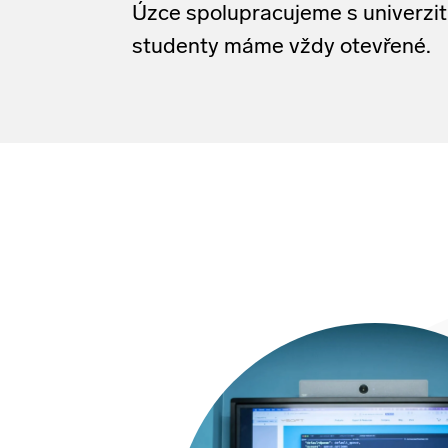
Úzce
spolupracujeme
s
univerzi
studenty
máme
vždy
otevřené.