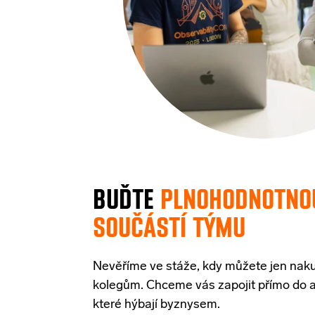
BUĎTE
PLNOHODNOTNO
SOUČÁSTÍ TÝMU
Nevěříme ve stáže, kdy můžete jen na
kolegům. Chceme vás zapojit přímo do ak
které hýbají byznysem.