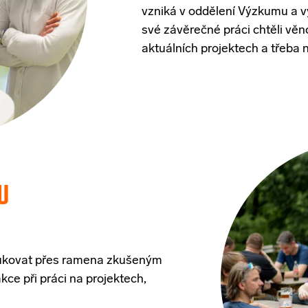
vzniká
v
oddělení
Výzkumu
a
v
své
závěrečné
práci
chtěli
věn
aktuálních
projektech
a
třeba
U
kukovat přes ramena zkušeným
ce při práci na projektech,