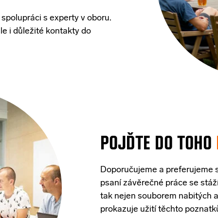
spolupráci s experty v oboru.
e i důležité kontakty do
POJĎTE DO TOHO
Doporučujeme
a
preferujeme
psaní
závěrečné
práce
se
stáž
tak
nejen
souborem
nabitých
prokazuje
užití
těchto
poznatk