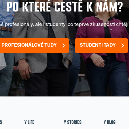
PO KTERÉ CESTĚ K NÁM?
né profesionály, ale i studenty, co teprve zkušenosti chtěj
PROFESIONÁLOVÉ TUDY
STUDENTI TADY
S
Y LIFE
Y STORIES
Y BLOG